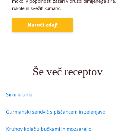
moko. V popolnosti zažari v družbi dimljenega sira,
rukole in svežih kumaric.
Naroči zdaj!
Še več receptov
Sirni kruhki
Gurmanski sendvič s piščancem in zelenjavo
Kruhov kolač z bučkami in mozzarello