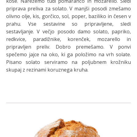
kose. Narežemo tudi pomarančo in mozarello. Sledi
priprava preliva za solato. V manjši posodi zmešamo
olivno olje, kis, gorčico, sol, poper, baziliko in česen v
prahu. Vse sestavine so pripravljene, sledi
sestavljanje. V večjo posodo damo solato, papriko,
redkvice, paradižnike, korenček, mozarello in
pripravljen preliv. Dobro premešamo. V ponvi
spečemo jajce na oko, ki ga položimo na vrh solate.
Pisano solato serviramo na poljubnem krožniku
skupaj z rezinami koruznega kruha.