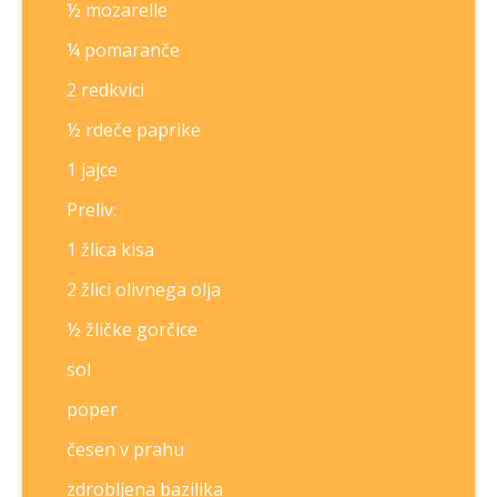
½ mozarelle
¼ pomaranče
2 redkvici
½ rdeče paprike
1 jajce
Preliv:
1 žlica kisa
2 žlici olivnega olja
½ žličke gorčice
sol
poper
česen v prahu
zdrobljena bazilika