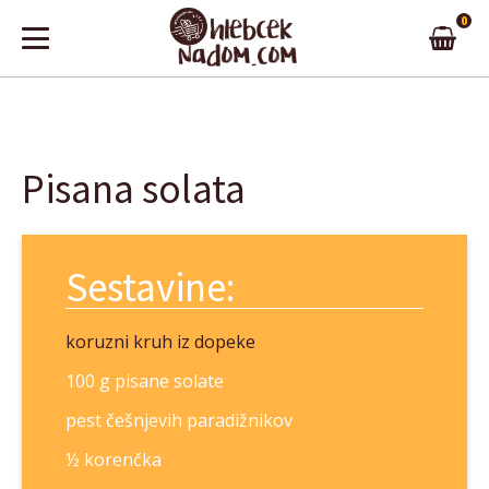
0
Pisana solata
Sestavine:
koruzni kruh iz dopeke
100 g pisane solate
pest češnjevih paradižnikov
½ korenčka