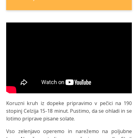
Koruzni kruh iz dopeke pripravimo v pečici na 190
stopinj Celzija 15-18 minut. Pustimo, da se ohladi in se
lotimo priprave pisane solate.
Vso zelenjavo operemo in narežemo na poljubne