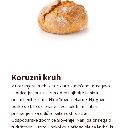
Koruzni kruh
V notranjosti mehak in z zlato zapečeno hrustljavo
skorjico je koruzni kruh eden najbolj iskanih in
priljubljenih kruhov Hlebčkove pekarne. Njegove
odlike so bile okronane z vsakoletnim zlatim
priznanjem za odlično kakovost, s strani
Gospodarske zbornice Slovenije. Nanj pa prisegajo
tudi številni ljubitelji nekoliko slajšega okusa kruha, ki