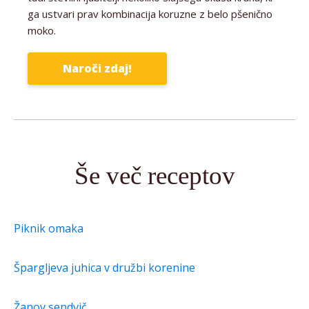
ga ustvari prav kombinacija koruzne z belo pšenično
moko.
Naroči zdaj!
Še več receptov
Piknik omaka
Špargljeva juhica v družbi korenine
Žanov sendvič