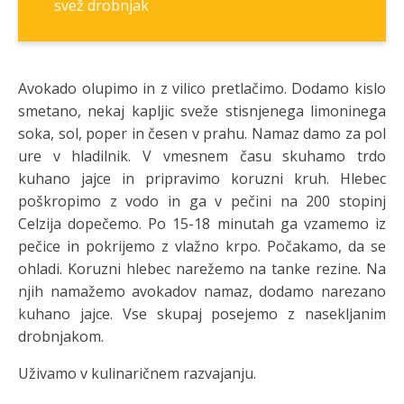
svež drobnjak
Avokado olupimo in z vilico pretlačimo. Dodamo kislo
smetano, nekaj kapljic sveže stisnjenega limoninega
soka, sol, poper in česen v prahu. Namaz damo za pol
ure v hladilnik. V vmesnem času skuhamo trdo
kuhano jajce in pripravimo koruzni kruh. Hlebec
poškropimo z vodo in ga v pečini na 200 stopinj
Celzija dopečemo. Po 15-18 minutah ga vzamemo iz
pečice in pokrijemo z vlažno krpo. Počakamo, da se
ohladi. Koruzni hlebec narežemo na tanke rezine. Na
njih namažemo avokadov namaz, dodamo narezano
kuhano jajce. Vse skupaj posejemo z nasekljanim
drobnjakom.
Uživamo v kulinaričnem razvajanju.