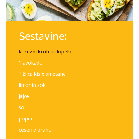
Sestavine:
koruzni kruh iz dopeke
1 avokado
1 žlica kisle smetane
limonin sok
jajce
sol
poper
česen v prahu