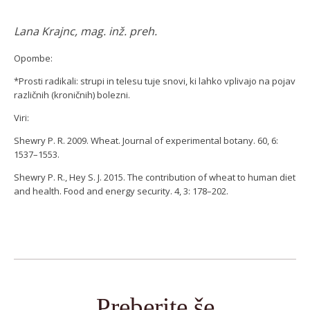
Lana Krajnc, mag. inž. preh.
Opombe:
*Prosti radikali: strupi in telesu tuje snovi, ki lahko vplivajo na pojav
različnih (kroničnih) bolezni.
Viri:
Shewry P. R. 2009. Wheat. Journal of experimental botany. 60, 6:
1537–1553.
Shewry P. R., Hey S. J. 2015. The contribution of wheat to human diet
and health. Food and energy security. 4, 3: 178–202.
Preberite še