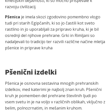
kmetijskih dejavnosti, ki so močno prispevale k
razvoju civilizacij.
Pšenica
je imela skozi zgodovino pomembno vlogo
tudi pri starih Egipčanih, ki so jo častili kot sveto
rastlino in jo uporabljali za pripravo kruha, ki je bil
osrednji del njihove prehrane. Grki in Rimljani so
nadaljevali to tradicijo ter razvili različne načine mletja
pšenice in priprave kruha
Pšenični izdelki
Pšenica je osnovna sestavina mnogih prehranskih
izdelkov, med katerimi je najbolj znan kruh. Pšenični
kruh je pomemben del prehrane številnih ljudi po
vsem svetu in je na voljo v različnih oblikah, vključno z
belim, polnozrnatim, in mešanim kruhom.