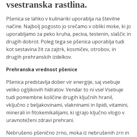
vsestranska rastlina.
Pšenica se lahko v kulinariki uporablja na številne
načine. Najbolj pogosto jo srečamo v obliki moke, ki jo
uporabljamo za peko kruha, peciva, testenin, slaščic in
drugih dobrot. Poleg tega se pšenica uporablja tudi
kot sestavina žit za zajtrk, kosmičev, otrobov, in
drugih prehranskih izdelkov.
Prehranska vrednost pšenice
Pšenica predstavlja dober vir energije, saj vsebuje
veliko ogljikovih hidratov. Vendar to ni vse! Vsebuje
tudi pomembne količine drugih ključnih hranil,
vključno z beljakovinami, vlakninami in lipidi, vitamini,
minerali in fitokemikalijami, ki igrajo ključno vlogo v
uravnoteženi zdravi prehrani.
Nebrušeno pšenično zrno, moka iz nebrušenih zrn in