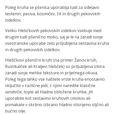
Poleg kruha se pšenica uporablja tudi za izdelavo
testenin, peciva, kosmičev, žit in drugih pekovskih
izdelkov.
Veliko Hlebčkovih pekovskih izdelkov vsebuje med
drugim tudi pšenično moko, saj je le-ta zaradi svoje
vsestranske uporabe zelo priljubljena sestavina kruha
in drugih pekovskih izdelkov.
Hlebčkovi pšenični kruhi (na primer Žanov kruh,
Rustikalček ali Kraljevi hlebček) so priljubljena izbira
zaradi svoje mehke teksture in prijetnega okusa.
Poleg tega lahko vse naštete vrste kruha enostavno
vključite v različne jedi, z njimi naredite klasične
sendviče, tople ali hladne obložene kruhke, jih
uporabite kot sestavino kruhovih cmokov ali
pomakate v skrbno izbrano hladno stisnjeno oljčno ali
bučno olje.