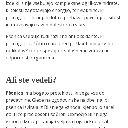
izdelki iz nje vsebujejo kompleksne ogljikove hidrate,
ki telesu zagotavljajo energijo, ter vlaknine, ki
pomagajo ohranjati dobro prebavo, povečujejo sitost
in uravnavajo raven holesterola v krvi.
Pšenica vsebuje tudi različne antioksidante, ki
pomagajo zaščititi celice pred poškodbami prostih
radikalov* ter prispevajo k splošnemu zdravju in
odpornosti organizma.
Ali ste vedeli?
Pšenica
ima bogato preteklost, ki sega vse do
pradavnine. Glede na zgodovinske najdbe, naj bi
pšenica izvirala iz Bližnjega vzhoda, kjer so jo začeli
gojiti že pred deset tisoč leti. Območje Bližnjega
vzhoda (Mezopotamija) velja za rojstni kraj prvih