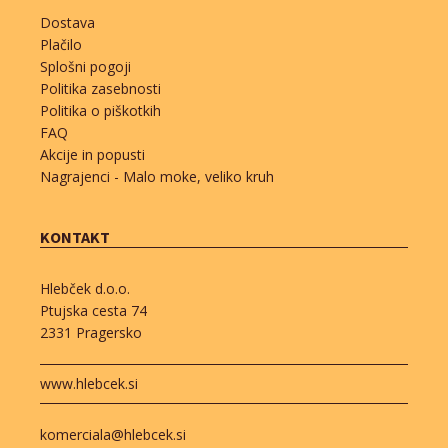
Dostava
Plačilo
Splošni pogoji
Politika zasebnosti
Politika o piškotkih
FAQ
Akcije in popusti
Nagrajenci - Malo moke, veliko kruh
KONTAKT
Hlebček d.o.o.
Ptujska cesta 74
2331 Pragersko
www.hlebcek.si
komerciala@hlebcek.si