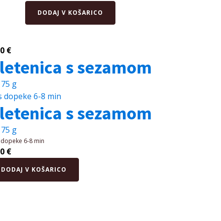
Sirovka
DODAJ V KOŠARICO
količina
50
€
letenica s sezamom
 75 g
s dopeke
6-8 min
letenica s sezamom
 75 g
 dopeke
6-8 min
50
€
enica
DODAJ V KOŠARICO
zamom
čina