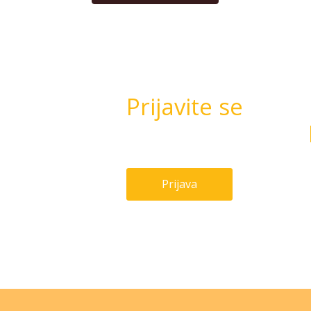
svetli
količina
Prijavite se
na e-n
kluba ugodnosti
Prijava