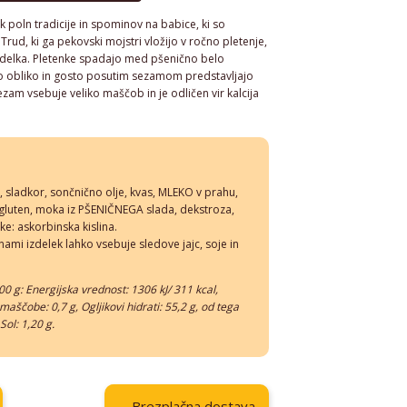
k poln tradicije in spominov na babice, ki so
rud, ki ga pekovski mojstri vložijo v ročno pletenje,
zdelka. Pletenke spadajo med pšenično belo
vo obliko in gosto posutim sezamom predstavljajo
zam vsebuje veliko maščob in je odličen vir kalcija
sladkor, sončnično olje, kvas, MLEKO v prahu,
 gluten, moka iz PŠENIČNEGA slada, dekstroza,
e: askorbinska kislina.
ami izdelek lahko vsebuje sledove jajc, soje in
0 g: Energijska vrednost: 1306 kJ/ 311 kcal,
aščobe: 0,7 g, Ogljikovi hidrati: 55,2 g, od tega
 Sol: 1,20 g.
Brezplačna dostava