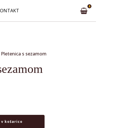
0
KONTAKT
 Pletenica s sezamom
s sezamom
 v košarico