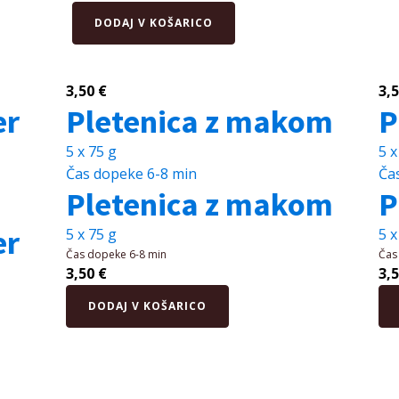
Večzrnata
DODAJ V KOŠARICO
štručka
količina
3,50
€
3,
er
Pletenica z makom
P
5 x 75 g
5 x
Čas dopeke
6-8 min
Ča
Pletenica z makom
P
er
5 x 75 g
5 x
Čas dopeke
6-8 min
Čas
3,50
€
3,
Pletenica
Plet
DODAJ V KOŠARICO
z
s
makom
se
količina
koli