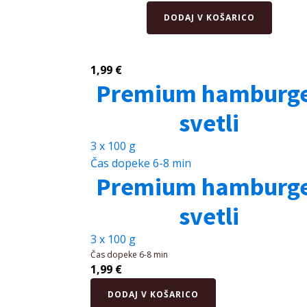
Žemlje
DODAJ V KOŠARICO
količina
1,99
€
Premium hamburg
svetli
3 x 100 g
Čas dopeke
6-8 min
Premium hamburg
svetli
3 x 100 g
Čas dopeke
6-8 min
1,99
€
Premium
DODAJ V KOŠARICO
hamburger