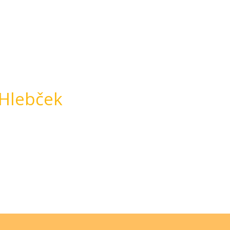
ovice in postanite član
Hlebček
na dom.