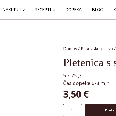
NAKUPUJ
RECEPTI
DOPEKA
BLOG
Domov
/
Pekovsko pecivo
/
Pletenica 
5 x 75 g
Čas dopeke
6-8 min
3,50
€
Pletenica
Dodaj
s