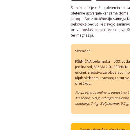
sezamom
Sam izdelek je ročno pleten in kot ta
količina
pletenke ustvarjale kar same doma. T
je poplačan z odličnostjo samega i
pekovsko pecivo, ki s svojo zanimi
pravo poslastico za obrok dneva. Se
ter magnezija.
Sestavine:
PŠENIČNA bela moka T 500, voda, 
jedilna sol, SEZAM 2 %, PŠENIČNI
encimi, sredstvo za obdelavo mok
Kljub skrbnemu ravnanju s surovin
oreščkov.
Povprečna hranilna vrednost na 10
Maščobe: 5,8 g, od tega nasičene m
sladkorji: 7,4 g, Beljakovine: 9,2 g,
Predviden čas dostave: