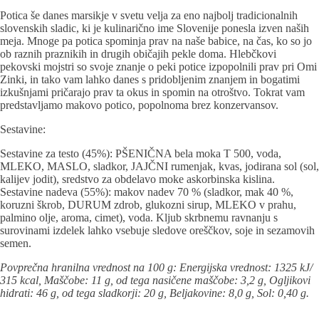
Ome
Zinke
Potica še danes marsikje v svetu velja za eno najbolj tradicionalnih
količina
slovenskih sladic, ki je kulinarično ime Slovenije ponesla izven naših
meja. Mnoge pa potica spominja prav na naše babice, na čas, ko so jo
ob raznih praznikih in drugih običajih pekle doma. Hlebčkovi
pekovski mojstri so svoje znanje o peki potice izpopolnili prav pri Omi
Zinki, in tako vam lahko danes s pridobljenim znanjem in bogatimi
izkušnjami pričarajo prav ta okus in spomin na otroštvo. Tokrat vam
predstavljamo makovo potico, popolnoma brez konzervansov.
Sestavine:
Sestavine za testo (45%): PŠENIČNA bela moka T 500, voda,
MLEKO, MASLO, sladkor, JAJČNI rumenjak, kvas, jodirana sol (sol,
kalijev jodit), sredstvo za obdelavo moke askorbinska kislina.
Sestavine nadeva (55%): makov nadev 70 % (sladkor, mak 40 %,
koruzni škrob, DURUM zdrob, glukozni sirup, MLEKO v prahu,
palmino olje, aroma, cimet), voda. Kljub skrbnemu ravnanju s
surovinami izdelek lahko vsebuje sledove oreščkov, soje in sezamovih
semen.
Povprečna hranilna vrednost na 100 g: Energijska vrednost: 1325 kJ/
315 kcal, Maščobe: 11 g, od tega nasičene maščobe: 3,2 g, Ogljikovi
hidrati: 46 g, od tega sladkorji: 20 g, Beljakovine: 8,0 g, Sol: 0,40 g.