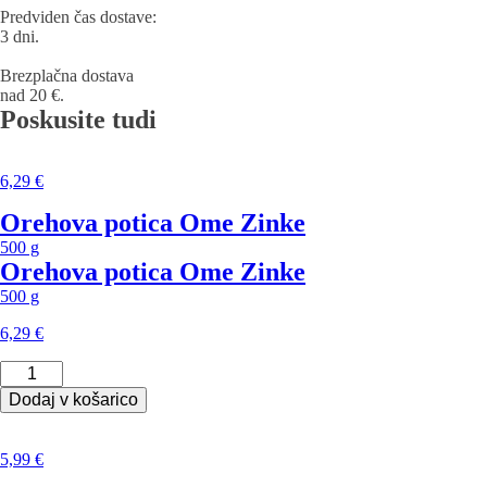
Predviden čas dostave:
3 dni.
Brezplačna dostava
nad 20 €.
Poskusite tudi
6,29
€
Orehova potica Ome Zinke
500 g
Orehova potica Ome Zinke
500 g
6,29
€
Orehova
potica
Dodaj v košarico
Ome
Zinke
količina
5,99
€