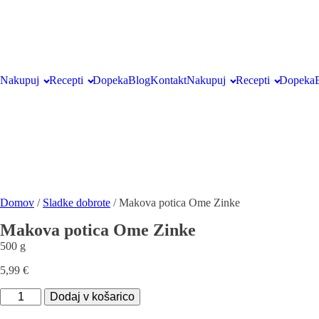
Nakupuj
Recepti
Dopeka
Blog
Kontakt
Nakupuj
Recepti
Dopeka
Domov
/
Sladke dobrote
/ Makova potica Ome Zinke
Makova potica Ome Zinke
500 g
5,99
€
Makova
Dodaj v košarico
potica