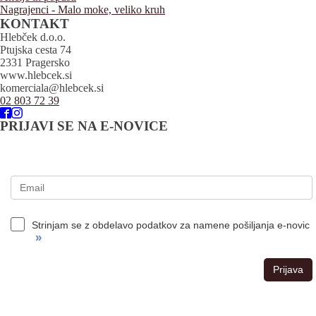
Nagrajenci - Malo moke, veliko kruh
KONTAKT
Hlebček d.o.o.
Ptujska cesta 74
2331 Pragersko
www.hlebcek.si
komerciala@hlebcek.si
02 803 72 39
PRIJAVI SE NA E-NOVICE
Strinjam se z obdelavo podatkov za namene pošiljanja e-novic
»
Prijava