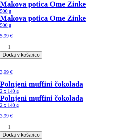
Makova potica Ome Zinke
500 g
Makova potica Ome Zinke
500 g
5,99
€
Makova
potica
Dodaj v košarico
Ome
Zinke
količina
3,99
€
Polnjeni muffini čokolada
2 x 140 g
Polnjeni muffini čokolada
2 x 140 g
3,99
€
Polnjeni
muffini
Dodaj v košarico
čokolada