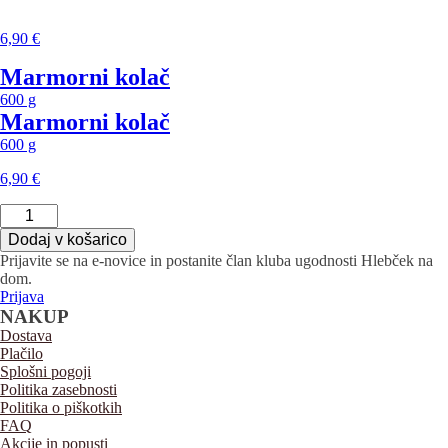
količina
6,90
€
Marmorni kolač
600 g
Marmorni kolač
600 g
6,90
€
Marmorni
kolač
Dodaj v košarico
količina
Prijavite se
na e-novice in postanite član kluba ugodnosti
Hlebček
na
dom.
Prijava
NAKUP
Dostava
Plačilo
Splošni pogoji
Politika zasebnosti
Politika o piškotkih
FAQ
Akcije in popusti