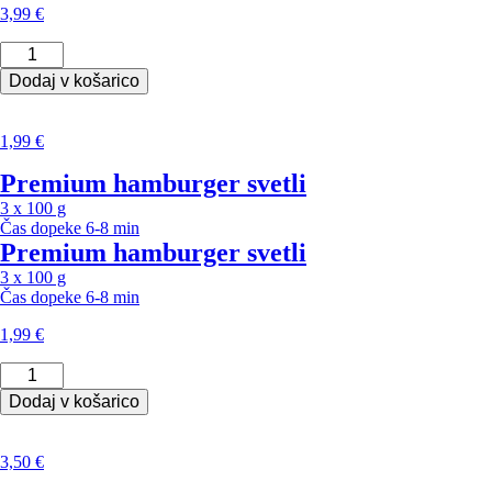
3,99
€
Sirovka
količina
Dodaj v košarico
1,99
€
Premium hamburger svetli
3 x 100 g
Čas dopeke
6-8 min
Premium hamburger svetli
3 x 100 g
Čas dopeke
6-8 min
1,99
€
Premium
hamburger
Dodaj v košarico
svetli
količina
3,50
€