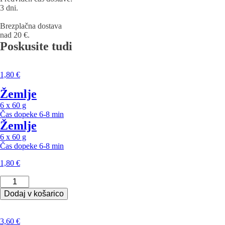
3 dni.
Brezplačna dostava
nad 20 €.
Poskusite tudi
1,80
€
Žemlje
6 x 60 g
Čas dopeke
6-8 min
Žemlje
6 x 60 g
Čas dopeke
6-8 min
1,80
€
Žemlje
količina
Dodaj v košarico
3,60
€