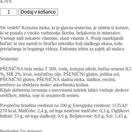
4,70
€
Koruzna
Dodaj v košarico
štručka
z
bučnimi
Ste vedeli? Koruzna moka, ki je glavna sestavina, je zmleta iz koruze,
semeni
ki se ponaša z visoko vsebnostjo škroba, beljakovin in mineralov.
količina
Vsebuje tudi nekatere vitamine, zlasti vitamin A. Posip nasekljanih
bučnic in sira naredi to štručko nekoliko bolj sladkega okusa, toda
privlačnega in bogatega videza. Enkratna izbira za zajtrk ali malico.
Sestavine:
PŠENIČNA bela moka T 500, voda, koruzni zdrob, bučna semena 8,5
%, SIR 2%, kvas, sončnično olje, PŠENIČNI gluten, jedilna sol,
PŠENIČNI gluten, PŠENIČNA sladna moka, sladkor, encimi,
sredstvo za obdelavo moke: askorbinska kislina.
Kljub skrbnemu ravnanju s surovinami izdelek lahko vsebuje sledove
oreščkov, mleka, soje in sezamovih semen.
Povprečna hranilna vrednost na 100 g: Energijska vrednost: 1135 kJ/
270 kcal, Maščobe: 2,4 g, od tega nasičene maščobe: 0,3 g, Ogljikovi
hidrati: 53 g, od tega sladkorji: 0,6 g, Beljakovine: 8,0 g, Sol: 1,43 g.
Predviden čas dostave: