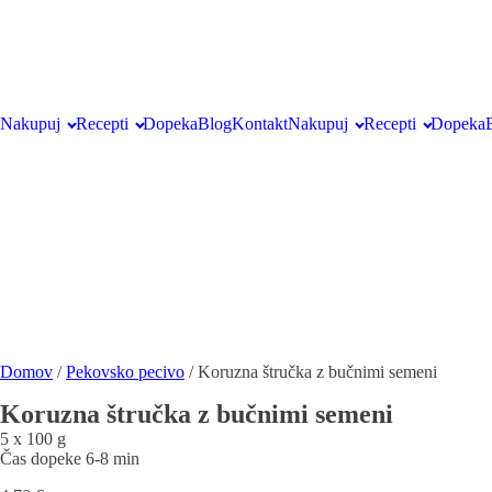
Nakupuj
Recepti
Dopeka
Blog
Kontakt
Nakupuj
Recepti
Dopeka
Domov
/
Pekovsko pecivo
/ Koruzna štručka z bučnimi semeni
Koruzna štručka z bučnimi semeni
5 x 100 g
Čas dopeke
6-8 min