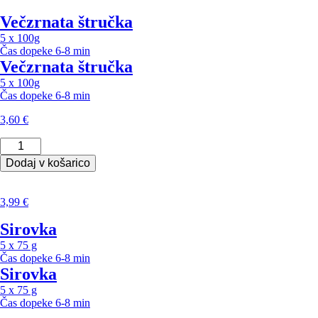
Večzrnata štručka
5 x 100g
Čas dopeke
6-8 min
Večzrnata štručka
5 x 100g
Čas dopeke
6-8 min
3,60
€
Večzrnata
štručka
Dodaj v košarico
količina
3,99
€
Sirovka
5 x 75 g
Čas dopeke
6-8 min
Sirovka
5 x 75 g
Čas dopeke
6-8 min