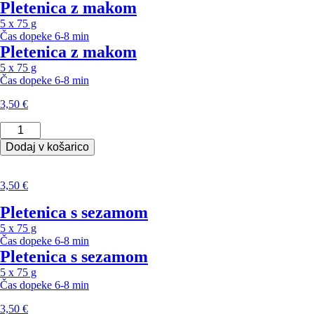
Pletenica z makom
5 x 75 g
Čas dopeke
6-8 min
Pletenica z makom
5 x 75 g
Čas dopeke
6-8 min
3,50
€
Pletenica
z
Dodaj v košarico
makom
količina
3,50
€
Pletenica s sezamom
5 x 75 g
Čas dopeke
6-8 min
Pletenica s sezamom
5 x 75 g
Čas dopeke
6-8 min
3,50
€