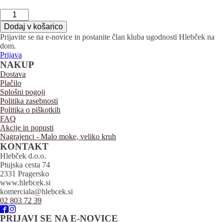
Pletenica
s
Dodaj v košarico
sezamom
Prijavite se
na e-novice in postanite član kluba ugodnosti
Hlebček
na
količina
dom.
Prijava
NAKUP
Dostava
Plačilo
Splošni pogoji
Politika zasebnosti
Politika o piškotkih
FAQ
Akcije in popusti
Nagrajenci - Malo moke, veliko kruh
KONTAKT
Hlebček d.o.o.
Ptujska cesta 74
2331 Pragersko
www.hlebcek.si
komerciala@hlebcek.si
02 803 72 39
PRIJAVI SE NA E-NOVICE