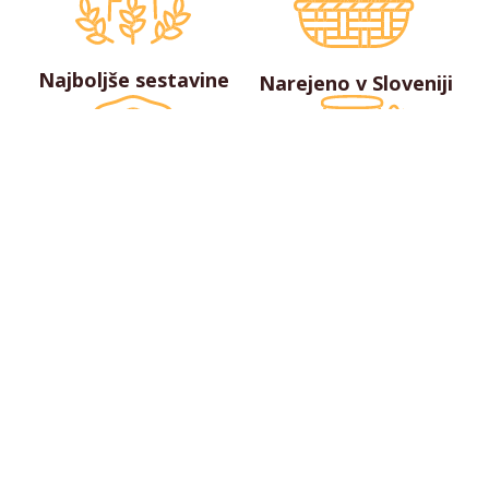
Najboljše sestavine
Narejeno v Sloveniji
Izdelano z ljubeznijo
Zagotovljena
kakovost
Brezplačna dostava
nad 20€