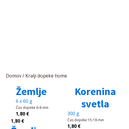
Domov
/ Kralji dopeke home
Žemlje
Korenina
svetla
6 x 60 g
Čas dopeke
6-8 min
300 g
1,80
€
Čas dopeke
15-18 min
1,80
€
1,80
€