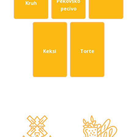
Pekovsko
Kruh
pecivo
Keksi
Torte