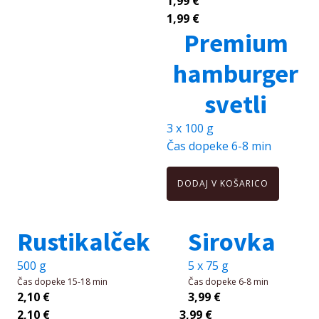
1,99
€
1,99
€
Premium
hamburger
svetli
3 x 100 g
Čas dopeke
6-8 min
DODAJ V KOŠARICO
Rustikalček
Sirovka
500 g
5 x 75 g
Čas dopeke
15-18 min
Čas dopeke
6-8 min
2,10
€
3,99
€
2,10
€
3,99
€